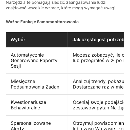
Narzędzia te pomagają śledzić zaangażowanie ludzi i
znajdować wszelkie wzorce, które mogą wymagać uwagi.
Ważne Funkcje Samomonitorowania
Wybór
Jak często jest potrzebn
Automatycznie
Możesz zobaczyć, ile czas
Generowane Raporty
lub przegrałeś w zł po każ
Sesji
Miesięczne
Analizuj trendy, pokazuj
Podsumowania Zadań
Dostarczane raz w miesi
Kwestionariusze
Oceniaj swoje podejście
Behawioralne
zestawów pytań Na żądan
Spersonalizowane
Otrzymuj powiadomienia, 
Alerty
lub czasu W czasie rzec