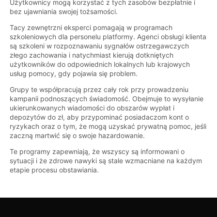
Użytkownicy mogą korzystać z tych zasobów bezpłatnie i
bez ujawniania swojej tożsamości.
Tacy zewnętrzni eksperci pomagają w programach
szkoleniowych dla personelu platformy. Agenci obsługi klienta
są szkoleni w rozpoznawaniu sygnałów ostrzegawczych
złego zachowania i natychmiast kierują dotkniętych
użytkowników do odpowiednich lokalnych lub krajowych
usług pomocy, gdy pojawia się problem.
Grupy te współpracują przez cały rok przy prowadzeniu
kampanii podnoszących świadomość. Obejmuje to wysyłanie
ukierunkowanych wiadomości do obszarów wypłat i
depozytów do zł, aby przypominać posiadaczom kont o
ryzykach oraz o tym, że mogą uzyskać prywatną pomoc, jeśli
zaczną martwić się o swoje hazardowanie.
Te programy zapewniają, że wszyscy są informowani o
sytuacji i że zdrowe nawyki są stale wzmacniane na każdym
etapie procesu obstawiania.