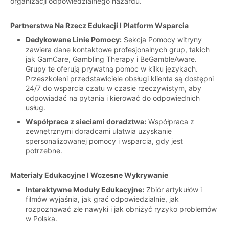
organizacji odpowiedzialnego hazardu.
Partnerstwa Na Rzecz Edukacji I Platform Wsparcia
Dedykowane Linie Pomocy:
Sekcja Pomocy witryny
zawiera dane kontaktowe profesjonalnych grup, takich
jak GamCare, Gambling Therapy i BeGambleAware.
Grupy te oferują prywatną pomoc w kilku językach.
Przeszkoleni przedstawiciele obsługi klienta są dostępni
24/7 do wsparcia czatu w czasie rzeczywistym, aby
odpowiadać na pytania i kierować do odpowiednich
usług.
Współpraca z sieciami doradztwa:
Współpraca z
zewnętrznymi doradcami ułatwia uzyskanie
spersonalizowanej pomocy i wsparcia, gdy jest
potrzebne.
Materiały Edukacyjne I Wczesne Wykrywanie
Interaktywne Moduły Edukacyjne:
Zbiór artykułów i
filmów wyjaśnia, jak grać odpowiedzialnie, jak
rozpoznawać złe nawyki i jak obniżyć ryzyko problemów
w Polska.