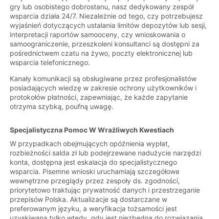
gry lub osobistego dobrostanu, nasz dedykowany zespół
wsparcia działa 24/7. Niezależnie od tego, czy potrzebujesz
wyjaśnień dotyczących ustalania limitów depozytów lub sesji,
interpretacji raportów samooceny, czy wnioskowania o
samoograniczenie, przeszkoleni konsultanci są dostępni za
pośrednictwem czatu na żywo, poczty elektronicznej lub
wsparcia telefonicznego.
Kanały komunikacji są obsługiwane przez profesjonalistów
posiadających wiedzę w zakresie ochrony użytkowników i
protokołów płatności, zapewniając, że każde zapytanie
otrzyma szybką, poufną uwagę.
Specjalistyczna Pomoc W Wrażliwych Kwestiach
W przypadkach obejmujących opóźnienia wypłat,
rozbieżności salda zł lub podejrzewane nadużycie narzędzi
konta, dostępna jest eskalacja do specjalistycznego
wsparcia. Pisemne wnioski uruchamiają szczegółowe
wewnętrzne przeglądy przez zespoły ds. zgodności,
priorytetowo traktując prywatność danych i przestrzeganie
przepisów Polska. Aktualizacje są dostarczane w
preferowanym języku, a weryfikacja tożsamości jest
uzyskiwana tylko wtedy, gdy jest niezbędna do rozwiązania.