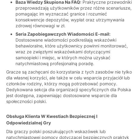
Baza Wiedzy Skupiona Na FAQ:
Praktyczne przewodniki
przeprowadzają użytkowników przez różne scenariusze,
pomagając im wyznaczać granice i rozumieć
konsekwencje depozytów, wypłat oraz utrzymywania
zdrowej równowagi w zł.
Seria Zapobiegawczych Wiadomości E-mail:
Dostosowane wiadomości podkreślają wskazówki
behawioralne, które użytkownicy powinni monitorować,
wraz ze zwięzłymi wskazówkami dotyczącymi
samoopieki i miejsc, w których można uzyskać
natychmiastową profesjonalną poradę.
Gracze są zachęcani do korzystania z tych zasobów nie tylko
dla własnej korzyści, ale także w celu wsparcia przyjaciół lub
członków rodziny, którzy mogą potrzebować pomocy.
Dedykowana sekcja dla organizacji specyficznych dla Polska
jest dostępna, zapewniając dostosowane wsparcie dla
społeczności polski.
Obsługa Klienta W Kwestiach Bezpiecznej I
Odpowiedzialnej Gry
Dla graczy polski poszukujących wskazówek lub
natychmiastowej pomocy dotyczącej bezpiecznych praktyk