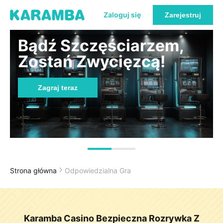
Zaloguj się
Zarejestruj
Bądź Szczęściarzem,
Zostań Zwycięzcą!
Zagraj teraz
Strona główna
Odpowiedzialna Gra
Karamba Casino Bezpieczna Rozrywka Z