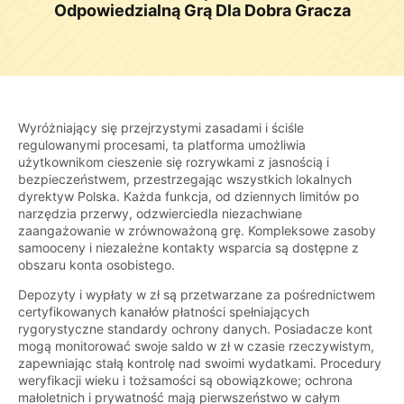
Odpowiedzialną Grą Dla Dobra Gracza
Wyróżniający się przejrzystymi zasadami i ściśle
regulowanymi procesami, ta platforma umożliwia
użytkownikom cieszenie się rozrywkami z jasnością i
bezpieczeństwem, przestrzegając wszystkich lokalnych
dyrektyw Polska. Każda funkcja, od dziennych limitów po
narzędzia przerwy, odzwierciedla niezachwiane
zaangażowanie w zrównoważoną grę. Kompleksowe zasoby
samooceny i niezależne kontakty wsparcia są dostępne z
obszaru konta osobistego.
Depozyty i wypłaty w zł są przetwarzane za pośrednictwem
certyfikowanych kanałów płatności spełniających
rygorystyczne standardy ochrony danych. Posiadacze kont
mogą monitorować swoje saldo w zł w czasie rzeczywistym,
zapewniając stałą kontrolę nad swoimi wydatkami. Procedury
weryfikacji wieku i tożsamości są obowiązkowe; ochrona
małoletnich i prywatność mają pierwszeństwo w całym