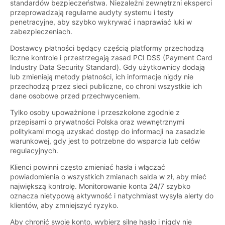
standardów bezpieczeństwa. Niezależni zewnętrzni eksperci
przeprowadzają regularne audyty systemu i testy
penetracyjne, aby szybko wykrywać i naprawiać luki w
zabezpieczeniach.
Dostawcy płatności będący częścią platformy przechodzą
liczne kontrole i przestrzegają zasad PCI DSS (Payment Card
Industry Data Security Standard). Gdy użytkownicy dodają
lub zmieniają metody płatności, ich informacje nigdy nie
przechodzą przez sieci publiczne, co chroni wszystkie ich
dane osobowe przed przechwyceniem.
Tylko osoby upoważnione i przeszkolone zgodnie z
przepisami o prywatności Polska oraz wewnętrznymi
politykami mogą uzyskać dostęp do informacji na zasadzie
warunkowej, gdy jest to potrzebne do wsparcia lub celów
regulacyjnych.
Klienci powinni często zmieniać hasła i włączać
powiadomienia o wszystkich zmianach salda w zł, aby mieć
największą kontrolę. Monitorowanie konta 24/7 szybko
oznacza nietypową aktywność i natychmiast wysyła alerty do
klientów, aby zmniejszyć ryzyko.
Aby chronić swoje konto, wybierz silne hasło i nigdy nie