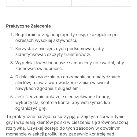
Praktyczne Zalecenia
Regularnie przeglądaj raporty sesji, szczególnie po
okresach wysokiej aktywności.
Korzystaj z miesięcznych podsumowań, aby
zidentyfikować szczyty transferów zł.
Wypełniaj kwestionariusze samooceny co kwartał, aby
zachować świadomość.
Działaj niezwłocznie po otrzymaniu automatycznych
alertów; rozważ wprowadzenie zmian w swoich
nawykach zgodnie z sugestiami.
Jeśli śledzenie pokazuje nieoczekiwane trendy,
wykorzystaj kontrole konta, aby wstrzymać lub
ograniczyć grę.
Te praktyczne narzędzia sprzyjają przejrzystości w rutynie
gry i wspierają klientów polski w cieszeniu się zrównoważoną
rozrywką. Uzyskaj dostęp do tych zasobów w dowolnym
momencie w sekcji profilu, aby zapewnić kontrolę nad